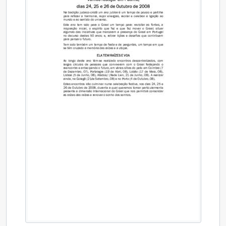
[Secção] E - Espiritualidade
[Secção] M - Mulheres
[Secção] M - Dinâmicas de Mudança
[Secção] FI - Fontes de Inspiração
[Coleção] CF - Arquivo Fotográfico
[Coleção] CFC - Arquivo Folhetos e Cartazes
[Coleção] CHO - Arquivo Audio