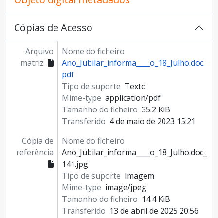
Cópias de Acesso
Arquivo
Nome do ficheiro
matriz
Ano_Jubilar_informa____o_18_Julho.doc.
pdf
Tipo de suporte
Texto
Mime-type
application/pdf
Tamanho do ficheiro
35.2 KiB
Transferido
4 de maio de 2023 15:21
Cópia de
Nome do ficheiro
referência
Ano_Jubilar_informa____o_18_Julho.doc_
141.jpg
Tipo de suporte
Imagem
Mime-type
image/jpeg
Tamanho do ficheiro
14.4 KiB
Transferido
13 de abril de 2025 20:56