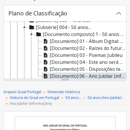
[Subsérie] 001 - Os inícios
Plano de Classificação
[Subsérie] 002 - 25 anos...
[Subsérie] 003 - 40 anos...
[Subsérie] 004 - 50 anos...
[Documento composto] 1 - 50 anos (Ano Jubilar)
[Documento] 01 - Álbum Digital: 50 anos Graal
[Documento] 02 - Raízes do futuro (jogo cénico)
[Documento] 03 - Poemas Jubileu
[Documento] 04 - Este ano será para vós jubileu
[Documento] 05 - Disposições teológicas para o diálogo inter religioso construtivo
[Documento] 06 - Ano Jubilar (informações)
[Documento] 2 - Brochura Final Outubro de 2009
[Documento] 2 - A casa onde nasceu uma janela
Arquivo Graal Portugal
Dimensão Histórica
[Subsérie] 005 - 60 anos...
Historia do Graal em Portugal
50 anos...
50 anos (Ano Jubilar)
[Documento] 15 - O Graal: um movimento do nosso tempo
Ano Jubilar (informações)
[Série] 02 - História do Graal Internacional
[Série] 03 - Visão e Missão
[Série] 04 - Textos de Referência