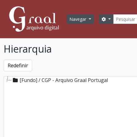
Skip to main content
Pesquisa
Opções de bus
Navegar
Hierarquia
[Fundo] / CGP - Arquivo Graal Portugal