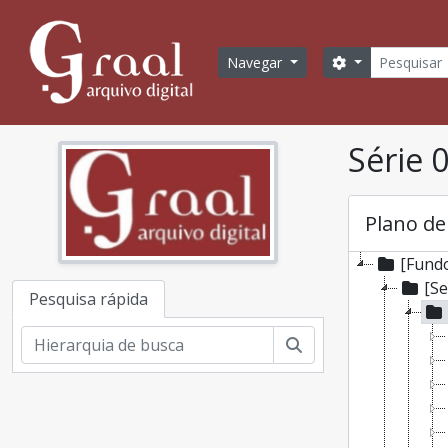
Skip to main content
Pesquisa
Opções de bus
Navegar
Série 
Plano de
[Fundo
[Se
Pesquisa rápida
Pesquisar