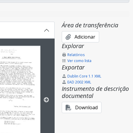
po
Área de transferência
Adicionar
Explorar
bido no carrossel seguinte será alterado. Clicando em qualque
Relatórios
Ver como lista
Exportar
Dublin Core 1.1 XML
EAD 2002 XML
Instrumento de descrição
documental
Download