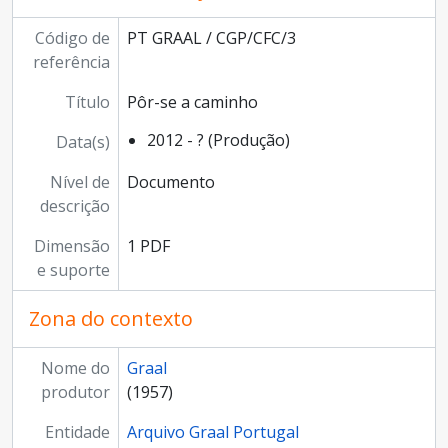
[Documento] Comunicação não violenta 1
[Documento] Convite para a aprentação no Terraço do livro:
Código de
PT GRAAL / CGP/CFC/3
[Documento composto] JT - Jovens no Terraço
referência
[Documento composto] O Tempo é (todo) nosso
Título
Pôr-se a caminho
[Coleção] CHO - Arquivo Audio
2012 - ? (Produção)
Data(s)
Nível de
Documento
descrição
Dimensão
1 PDF
e suporte
Zona do contexto
Nome do
Graal
produtor
(1957)
Entidade
Arquivo Graal Portugal