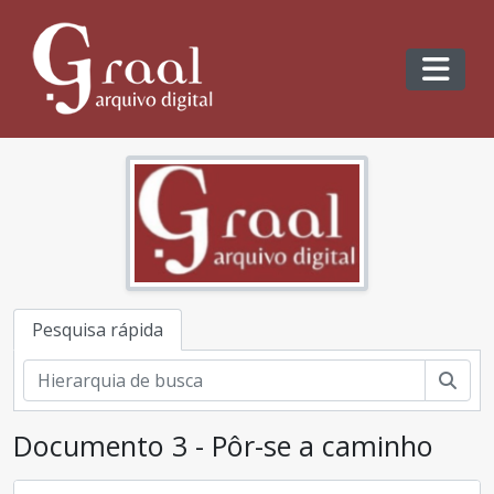
Skip to main content
Toggl
Pesquisa rápida
Pesq
Documento 3 - Pôr-se a caminho
[Fundo] / CGP - Arquivo Graal Portugal
[Secção] DH - Dimensão Histórica