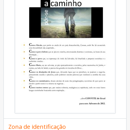
[Documento] 13 - Entra mais em acção pela igualdade contra a violência no namoro
[Documento] 14 - Hortas portáteis
[Documento] 15 - O discurso como unidade de sentido
[Documento] 16 - Programa Terraço 2012-2013
[Documento] 17 - Aprendizagem pela conversa
[Documento] 18 - Folhetos promocionais (conciliação trabalho familia)
[Documento] 19 - Folheto Banco de Tempo (principios, funcionamento e regras)
[Documento] 20 - Micaela Miranda
[Documento] 21 - The Grail Meets Laudato Si: 2018 Seminar Series
[Documento] 22 - Encontro internacional comemorativo do ano jubilar do Graal em Portugal
[Documento] 23 - Ano Jubilar do Graal em Portugal
[Documento] 24 - Jubileu: Carta de divulgação
[Documento] 25 - Elena Lasida
[Documento] 26 - A bondade sentar-se-à a meio
[Documento] 27 - Fragâncias do Futuro
[Documento] Aonde leva esta dança - Movimento e Memória - a Festa de Pentecostes
[Documento] Todos os Santos (Encontro Nacional) 1
[Documento] Encontro de Pentecostes 1
[Documento] Voz das/às Mulheres - Igualdade de Oportunidades - Golegâ, 26 e 27 de Maio de 2012 - Encontro Nacional
Zona de identificação