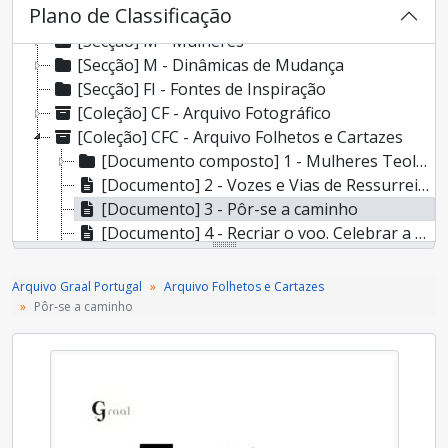
Plano de Classificação
[Secção] E - Espiritualidade
[Secção] M - Mulheres
[Secção] M - Dinâmicas de Mudança
[Secção] FI - Fontes de Inspiração
[Coleção] CF - Arquivo Fotográfico
[Coleção] CFC - Arquivo Folhetos e Cartazes
[Documento composto] 1 - Mulheres Teologia e mística
[Documento] 2 - Vozes e Vias de Ressurreição
[Documento] 3 - Pôr-se a caminho
[Documento] 4 - Recriar o voo. Celebrar a Páscoa
[Documento] 5 - Mulheres de Fé (Festa de todos os Santos e Santas)
[Documento] 6 - Convite para a Apresentação do Livro no Porto: "Deus é o existirmos, e isto não ser tudo"
Arquivo Graal Portugal
Arquivo Folhetos e Cartazes
[Documento composto] 7 - Folhetos Dia da Rapariga
Pôr-se a caminho
[Documento] 8 - Oficina "Training for Transformation"
[Documento composto] 9 - Terraço em diálogo
[Documento] 10 - Encontro Nacional do Graal: 8 de Novembro de 2015
[Documento] 11 - Ainda há futuro para o nosso planeta
[Documento composto] 12 - O evangelho da cidade