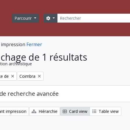
Rechercher
Search options
Parcourir
 impression
Fermer
ichage de 1 résultats
tion archivistique
Remove filter:
ke de
Coimbra
de recherche avancée
nt impression
Hiérarchie
Card view
Table view