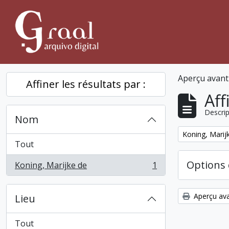
Skip to main content
Aperçu avant
Affiner les résultats par :
Aff
Descrip
Nom
Remove filter:
Koning, Marij
Tout
Options 
Koning, Marijke de
1
, 1 résultats
Aperçu ava
Lieu
Tout