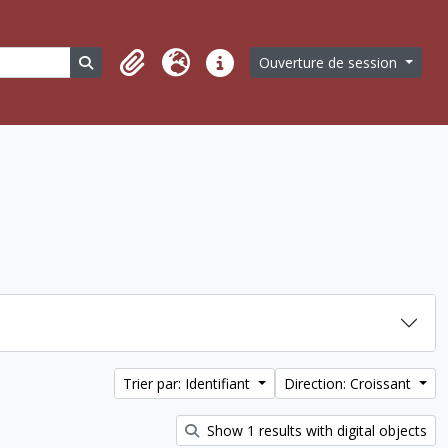
Search in browse page
Ouverture de session
Presse-papier
Langue
Liens rapides
Trier par: Identifiant
Direction: Croissant
Show 1 results with digital objects