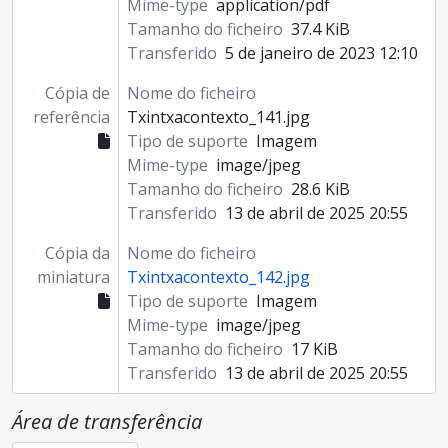
Mime-type
application/pdf
Tamanho do ficheiro
37.4 KiB
Transferido
5 de janeiro de 2023 12:10
Cópia de
Nome do ficheiro
referência
Txintxacontexto_141.jpg
Tipo de suporte
Imagem
Mime-type
image/jpeg
Tamanho do ficheiro
28.6 KiB
Transferido
13 de abril de 2025 20:55
Cópia da
Nome do ficheiro
miniatura
Txintxacontexto_142.jpg
Tipo de suporte
Imagem
Mime-type
image/jpeg
Tamanho do ficheiro
17 KiB
Transferido
13 de abril de 2025 20:55
Área de transferência