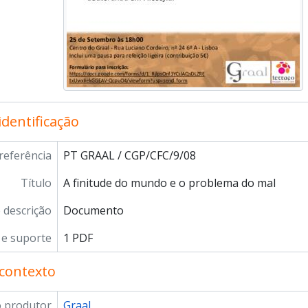
[Documento] Encontro de Pentecostes 1
[Documento] Voz das/às Mulheres - Igualdade de Oportunidade
[Documento] Comunicação não violenta 1
[Documento] Convite para a aprentação no Terraço do livro
[Documento composto] JT - Jovens no Terraço
[Documento composto] O Tempo é (todo) nosso
leção] CHO - Arquivo Audio
identificação
referência
PT GRAAL / CGP/CFC/9/08
Título
A finitude do mundo e o problema do mal
e descrição
Documento
e suporte
1 PDF
contexto
 produtor
Graal