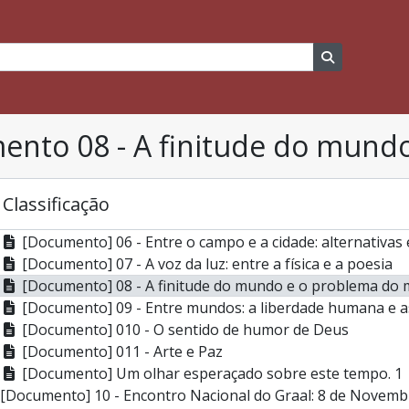
[Documento] 4 - Recriar o voo. Celebrar a Páscoa
[Documento] 5 - Mulheres de Fé (Festa de todos os Santos 
[Documento] 6 - Convite para a Apresentação do Livro no Por
r
ca
Busque na p
[Documento composto] 7 - Folhetos Dia da Rapariga
[Documento] 8 - Oficina "Training for Transformation"
[Documento composto] 9 - Terraço em diálogo
[Documento] 01 - Periferias do nosso tempo: os velhos
nto 08 - A finitude do mund
[Documento] 02 - O Islão hoje
[Documento] 03 - Espinosa, um filósofo á frente do seu
[Documento] 04 - Condições para a Justiça
 Classificação
[Documento] 05 - A arte transforma
[Documento] 06 - Entre o campo e a cidade: alternativas
[Documento] 07 - A voz da luz: entre a física e a poesia
[Documento] 08 - A finitude do mundo e o problema do 
[Documento] 09 - Entre mundos: a liberdade humana e as
[Documento] 010 - O sentido de humor de Deus
[Documento] 011 - Arte e Paz
[Documento] Um olhar esperaçado sobre este tempo. 1
[Documento] 10 - Encontro Nacional do Graal: 8 de Novemb