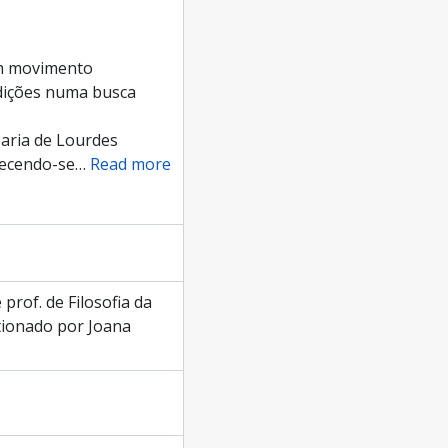
um movimento
radições numa busca
aria de Lourdes
lecendo-se
…
Read more
rof. de Filosofia da
tionado por Joana