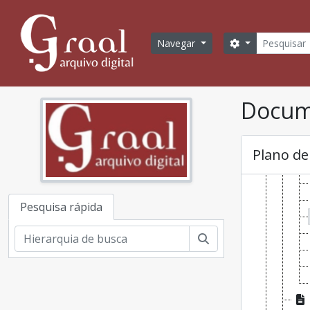
Skip to main content
Pesquisa
Opções de bus
Navegar
Docume
Plano de
Pesquisa rápida
Pesquisar