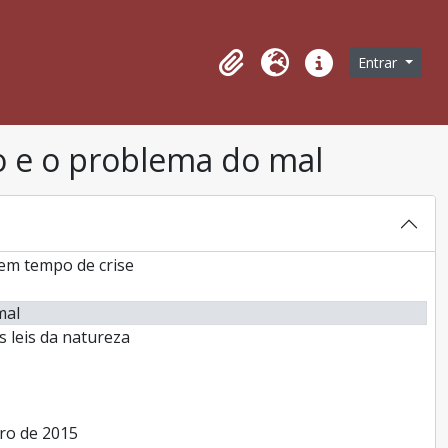
e Santas)
to: "Deus é o existirmos, e isto não ser tudo"
ágina de navegação
Entrar
Área de transferência
Idioma
Ligações rápidas
o e o problema do mal
 tempo ?
 em tempo de crise
mal
 leis da natureza
ro de 2015