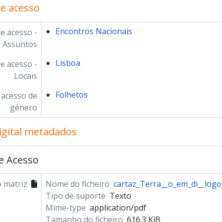
e acesso
Encontros Nacionais
e acesso -
Assuntos
Lisboa
e acesso -
Locais
Folhetos
 acesso de
género
igital metadados
e Acesso
 matriz
Nome do ficheiro
cartaz_Terra__o_em_di__logo
Tipo de suporte
Texto
Mime-type
application/pdf
Tamanho do ficheiro
616.3 KiB