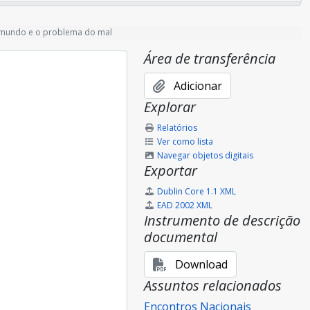
o mundo e o problema do mal
a a violência no namoro
Área de transferência
Adicionar
Explorar
ho familia)
Relatórios
cionamento e regras)
Ver como lista
Navegar objetos digitais
Exportar
 Series
no jubilar do Graal em Portugal
Dublin Core 1.1 XML
EAD 2002 XML
Instrumento de descrição
documental
Download
Assuntos relacionados
- a Festa de Pentecostes
Encontros Nacionais