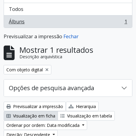
Todos
Álbuns
1
, 1 resultados
Previsualizar a impressão
Fechar
Mostrar 1 resultados
Descrição arquivística
Remover filtro:
Com objeto digital
Opções de pesquisa avançada
Previsualizar a impressão
Hierarquia
Visualização em ficha
Visualização em tabela
Ordenar por ordem: Data modificada
Direção: Descendente