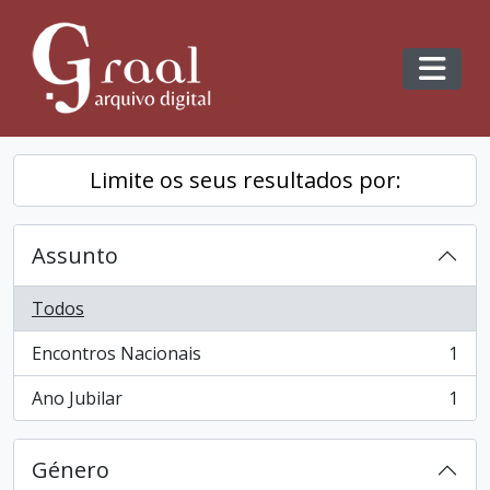
Skip to main content
Toggl
Limite os seus resultados por:
Assunto
Todos
Encontros Nacionais
1
, 1 resultados
Ano Jubilar
1
, 1 resultados
Género