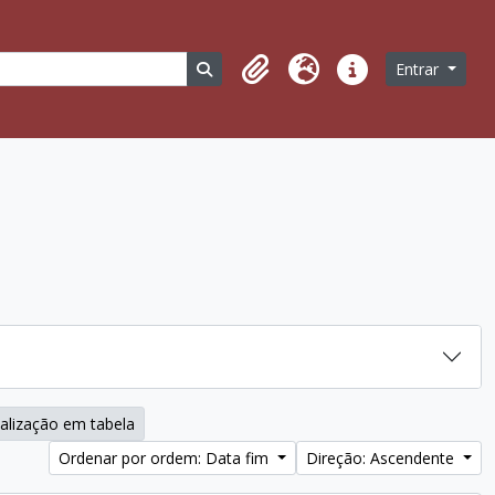
Busque na página de navegação
Entrar
Área de transferência
Idioma
Ligações rápidas
alização em tabela
Ordenar por ordem: Data fim
Direção: Ascendente