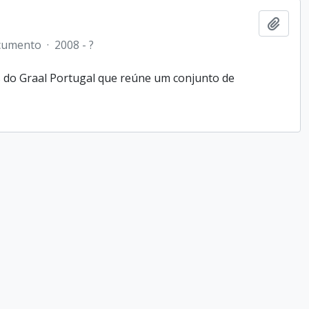
Adici
cumento
·
2008 - ?
do Graal Portugal que reúne um conjunto de