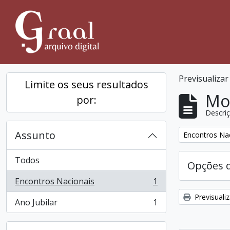
Skip to main content
Previsualiza
Limite os seus resultados
Mos
por:
Descriç
Assunto
Remover filtro
Encontros Na
Todos
Opções 
Encontros Nacionais
1
, 1 resultados
Previsuali
Ano Jubilar
1
, 1 resultados