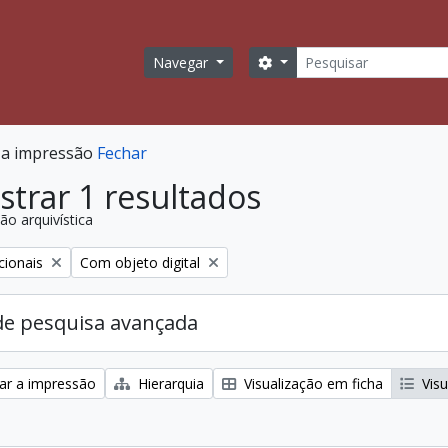
Pesquisar
Opções de busca
Navegar
r a impressão
Fechar
trar 1 resultados
ão arquivística
:
Remover filtro:
cionais
Com objeto digital
de pesquisa avançada
zar a impressão
Hierarquia
Visualização em ficha
Visu