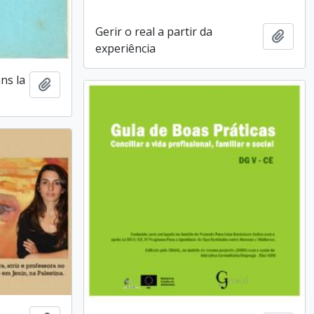
Gerir o real a partir da
Add t
experiência
ns la
Add to clipboard