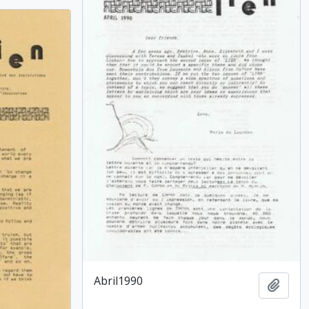
Abril1990
Add t