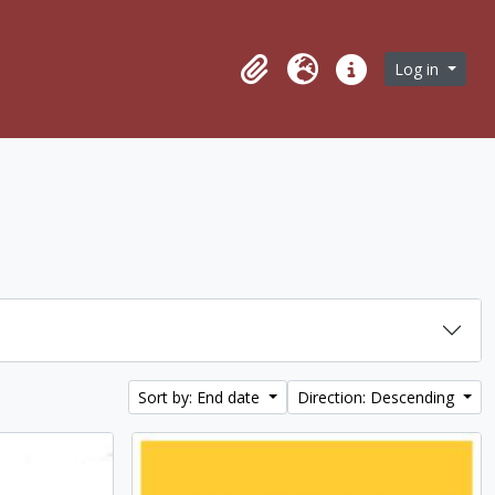
owse page
Log in
Clipboard
Language
Quick links
Sort by: End date
Direction: Descending