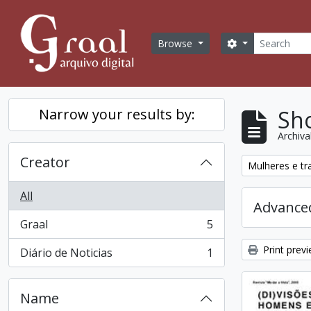
Skip to main content
Search
Search options
Browse
Sho
Narrow your results by:
Archiva
Creator
Remove filter:
Mulheres e tr
All
Advanced
Graal
5
, 5 results
Print prev
Diário de Noticias
1
, 1 results
Name