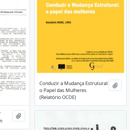
Conduzir a Mudança Estrutural:
Add t
o Papel das Mulheres
(Relatório OCDE)
f
Add to clipboard
n