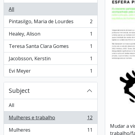
All
Pintasilgo, Maria de Lourdes
2
, 2 results
Healey, Alison
1
, 1 results
Teresa Santa Clara Gomes
1
, 1 results
Jacobsson, Kerstin
1
, 1 results
Evi Meyer
1
, 1 results
Subject
All
Mulheres e trabalho
12
, 12 results
Mudar a vid
Mulheres
11
, 11 results
trabalho/fa