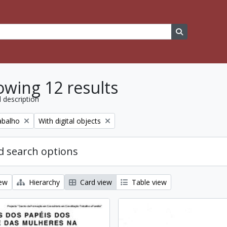
Search in br
wing 12 results
l description
Remove filter:
abalho
With digital objects
 search options
iew
Hierarchy
Card view
Table view