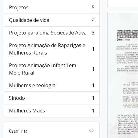
Projetos
5
, 5 results
Qualidade de vida
4
, 4 results
Projeto para uma Sociedade Ativa
3
, 3 results
Projeto Animação de Raparigas e
1
, 1 results
Mulheres Rurais
Projeto Animação Infantil em
1
, 1 results
Meio Rural
Mulheres e teologia
1
, 1 results
Sínodo
1
, 1 results
Mulheres Mães
1
, 1 results
Genre