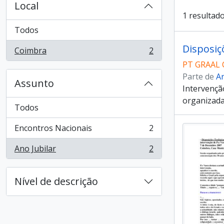
Local
1 resultado
Todos
Disposiç
Coimbra
2
, 2 resultados
PT GRAAL 
Parte de
A
Assunto
Intervençã
organizada
Todos
Encontros Nacionais
2
, 2 resultados
Ano Jubilar
2
, 2 resultados
Nível de descrição