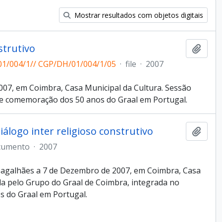
Mostrar resultados com objetos digitais
strutivo
Adici
1/004/1// CGP/DH/01/004/1/05
·
file
·
2007
07, em Coimbra, Casa Municipal da Cultura. Sessão
e comemoração dos 50 anos do Graal em Portugal.
iálogo inter religioso construtivo
Adici
cumento
·
2007
Magalhães a 7 de Dezembro de 2007, em Coimbra, Casa
da pelo Grupo do Graal de Coimbra, integrada no
 do Graal em Portugal.