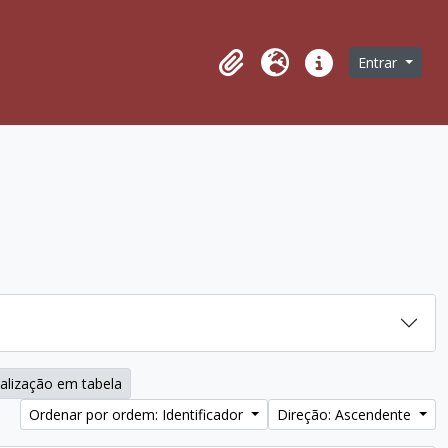
ágina de navegação
Entrar
Área de transferência
Idioma
Ligações rápidas
alização em tabela
Ordenar por ordem: Identificador
Direção: Ascendente