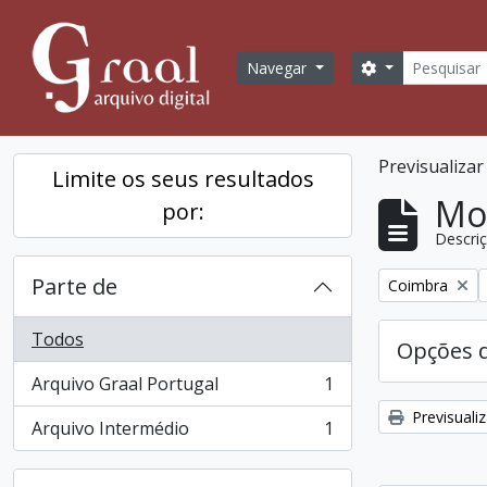
Skip to main content
Pesquisa
Opções de bus
Navegar
Previsualiza
Limite os seus resultados
Mos
por:
Descriç
Parte de
Remover filtro
Coimbra
Todos
Opções 
Arquivo Graal Portugal
1
, 1 resultados
Previsuali
Arquivo Intermédio
1
, 1 resultados