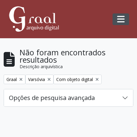
Skip to main content
Toggl
Não foram encontrados
resultados
Descrição arquivística
Remover filtro:
Remover filtro:
Remover filtro:
Graal
Varsóvia
Com objeto digital
Opções de pesquisa avançada