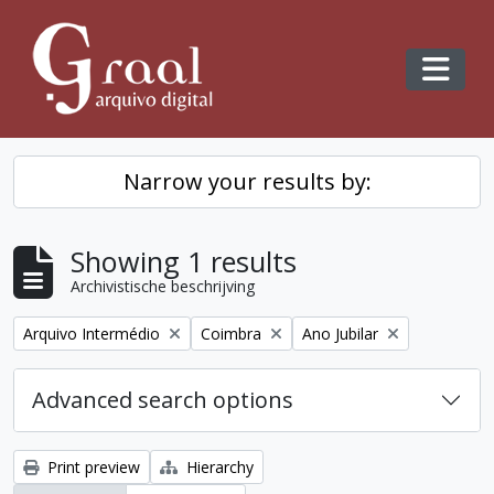
Skip to main content
Toggl
Narrow your results by:
Showing 1 results
Archivistische beschrijving
Remove filter:
Remove filter:
Remove filter:
Arquivo Intermédio
Coimbra
Ano Jubilar
Advanced search options
Print preview
Hierarchy